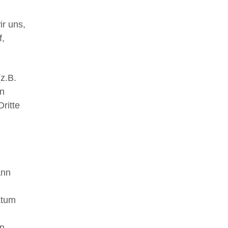
r uns,
f,
z.B.
en
ritte
ann
atum
on