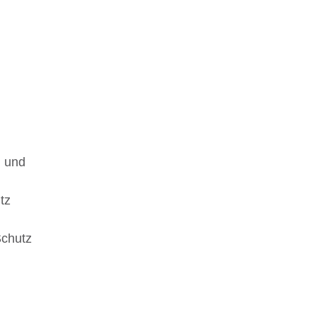
g und
tz
Schutz