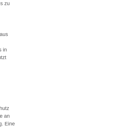
s zu
naus
 in
tzt
hutz
ie an
g. Eine