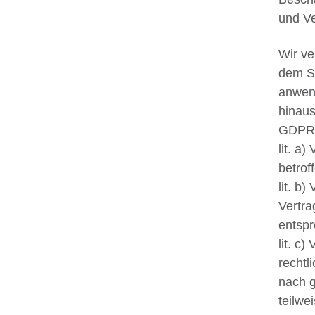
und V
Wir ve
dem S
anwend
hinaus
GDPR
lit. a
betrof
lit. b
Vertra
entspr
lit. c
rechtl
nach 
teilwe