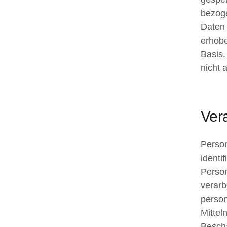
bezog
Daten 
erhobe
Basis.
nicht 
Ver
Person
identi
Person
verarb
perso
Mittel
Bescha