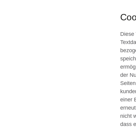
Coo
Diese 
Textda
bezoge
speich
ermögl
der Nu
Seiten
kunden
einer 
erneut
nicht 
dass e