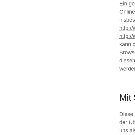
Ein ge
Online
insbes
http:/
http:/
kann d
Browse
diesem
werde
Mit
Diese 
der Üb
uns al