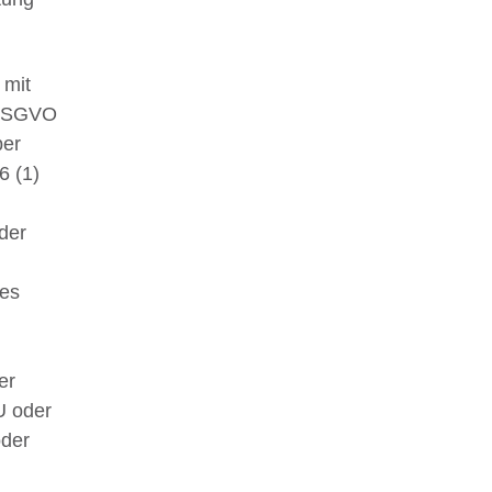
 mit
-DSGVO
ber
6 (1)
der
nes
er
U oder
oder