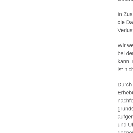
In Zus
die Da
Verlus
Wir we
bei de
kann. 
ist nic
Durch 
Erheb
nachfo
grunds
aufger
und Uh
gespei