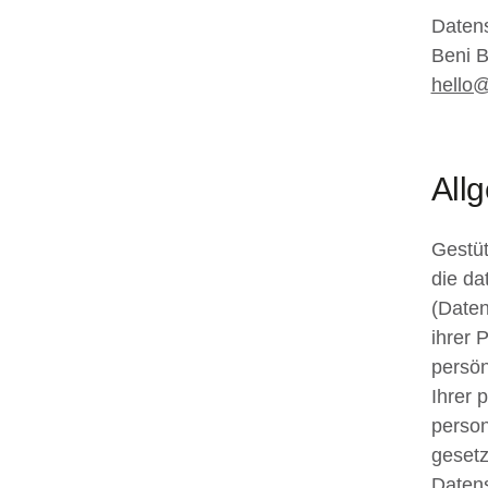
Datens
Beni 
hello
Allg
Gestüt
die d
(Daten
ihrer 
persön
Ihrer 
person
gesetz
Datens