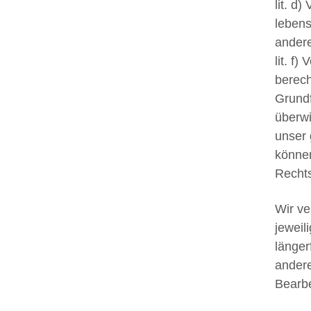
lit. d
lebens
andere
lit. f
berech
Grundf
überwi
unser 
können
Rechts
Wir ve
jeweil
länger
andere
Bearbe