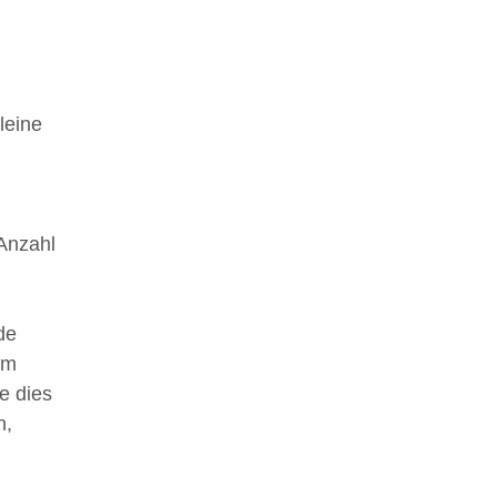
leine
Anzahl
de
em
e dies
n,