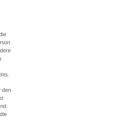
die
erson
ndere
u
hts.
r den
ei
und
die